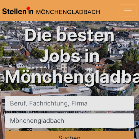
MÖNCHENGLADBACH
Die besten
Jobs in
Mönchengladba
Beruf, Fachrichtung, Firma
Ort, Stadt
Suchen