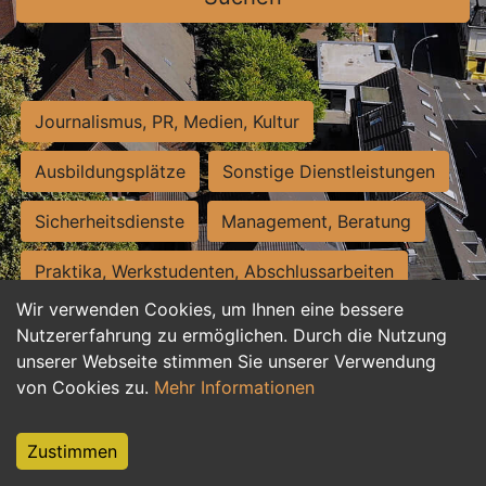
Journalismus, PR, Medien, Kultur
Ausbildungsplätze
Sonstige Dienstleistungen
Sicherheitsdienste
Management, Beratung
Praktika, Werkstudenten, Abschlussarbeiten
Wir verwenden Cookies, um Ihnen eine bessere
Personalwesen
Assistenz, Sekretariat
Nutzererfahrung zu ermöglichen. Durch die Nutzung
unserer Webseite stimmen Sie unserer Verwendung
Hilfskräfte, Aushilfs- und Nebenjobs
von Cookies zu.
Mehr Informationen
Einkauf, Logistik, Materialwirtschaft
Zustimmen
Weiterbildung, Studium, duale Ausbildung