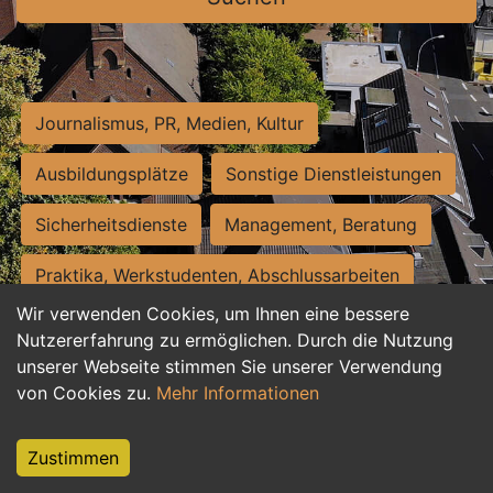
Journalismus, PR, Medien, Kultur
Ausbildungsplätze
Sonstige Dienstleistungen
Sicherheitsdienste
Management, Beratung
Praktika, Werkstudenten, Abschlussarbeiten
Wir verwenden Cookies, um Ihnen eine bessere
Personalwesen
Assistenz, Sekretariat
Nutzererfahrung zu ermöglichen. Durch die Nutzung
unserer Webseite stimmen Sie unserer Verwendung
Hilfskräfte, Aushilfs- und Nebenjobs
von Cookies zu.
Mehr Informationen
Einkauf, Logistik, Materialwirtschaft
Zustimmen
Weiterbildung, Studium, duale Ausbildung