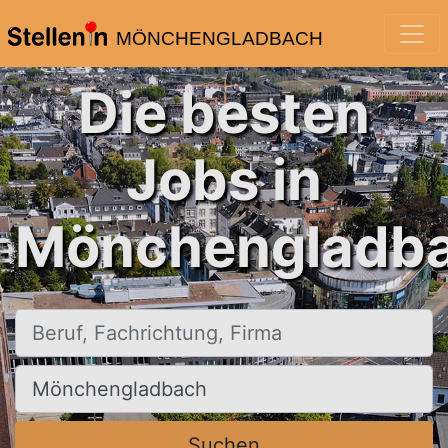
MÖNCHENGLADBACH
Die besten
Jobs in
Mönchengladba
Beruf, Fachrichtung, Firma
Ort, Stadt
Suchen