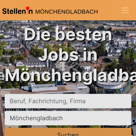
MÖNCHENGLADBACH
Die besten
Jobs in
Mönchengladba
Beruf, Fachrichtung, Firma
Ort, Stadt
Suchen