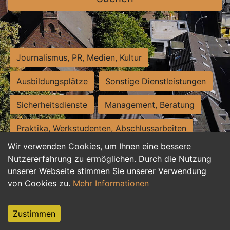
Journalismus, PR, Medien, Kultur
Ausbildungsplätze
Sonstige Dienstleistungen
Sicherheitsdienste
Management, Beratung
Praktika, Werkstudenten, Abschlussarbeiten
Wir verwenden Cookies, um Ihnen eine bessere
Personalwesen
Assistenz, Sekretariat
Nutzererfahrung zu ermöglichen. Durch die Nutzung
unserer Webseite stimmen Sie unserer Verwendung
Hilfskräfte, Aushilfs- und Nebenjobs
von Cookies zu.
Mehr Informationen
Einkauf, Logistik, Materialwirtschaft
Zustimmen
Weiterbildung, Studium, duale Ausbildung