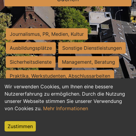
Journalismus, PR, Medien, Kultur
Ausbildungsplätze
Sonstige Dienstleistungen
Sicherheitsdienste
Management, Beratung
Praktika, Werkstudenten, Abschlussarbeiten
Wir verwenden Cookies, um Ihnen eine bessere
Personalwesen
Assistenz, Sekretariat
Nutzererfahrung zu ermöglichen. Durch die Nutzung
unserer Webseite stimmen Sie unserer Verwendung
Hilfskräfte, Aushilfs- und Nebenjobs
von Cookies zu.
Mehr Informationen
Einkauf, Logistik, Materialwirtschaft
Zustimmen
Weiterbildung, Studium, duale Ausbildung