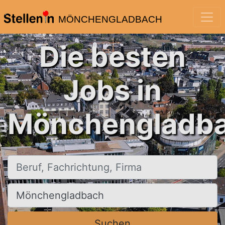
MÖNCHENGLADBACH
Die besten
Jobs in
Mönchengladba
Beruf, Fachrichtung, Firma
Ort, Stadt
Suchen