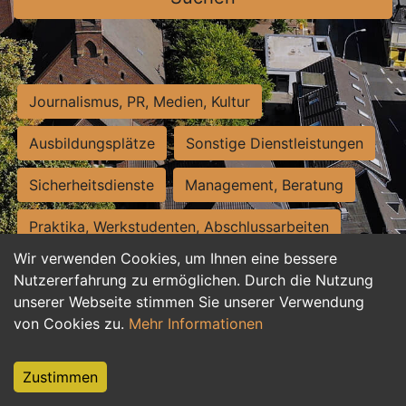
Journalismus, PR, Medien, Kultur
Ausbildungsplätze
Sonstige Dienstleistungen
Sicherheitsdienste
Management, Beratung
Praktika, Werkstudenten, Abschlussarbeiten
Wir verwenden Cookies, um Ihnen eine bessere
Personalwesen
Assistenz, Sekretariat
Nutzererfahrung zu ermöglichen. Durch die Nutzung
unserer Webseite stimmen Sie unserer Verwendung
Hilfskräfte, Aushilfs- und Nebenjobs
von Cookies zu.
Mehr Informationen
Einkauf, Logistik, Materialwirtschaft
Zustimmen
Weiterbildung, Studium, duale Ausbildung