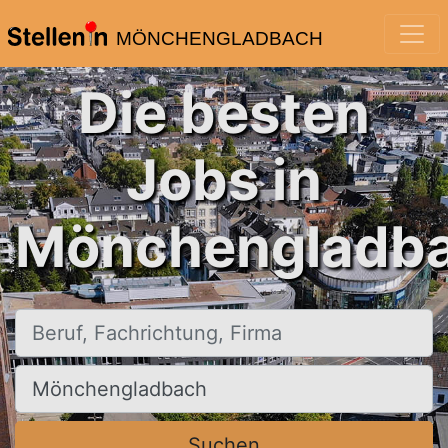
MÖNCHENGLADBACH
Die besten
Jobs in
Mönchengladba
Beruf, Fachrichtung, Firma
Ort, Stadt
Suchen