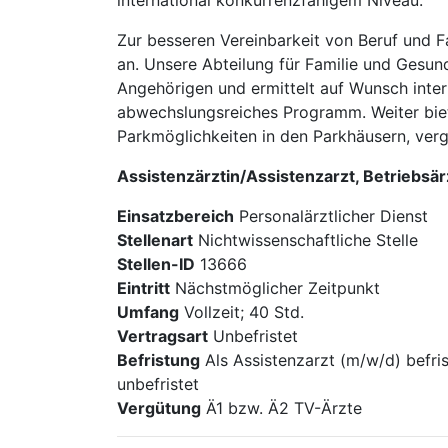
international konkurrenzfähigem Niveau.
Zur besseren Vereinbarkeit von Beruf und Fa
an. Unsere Abteilung für Familie und Gesund
Angehörigen und ermittelt auf Wunsch intern
abwechslungsreiches Programm. Weiter biete
Parkmög­lich­kei­ten in den Parkhäusern, ver
Assisten­zärztin/Assisten­zarzt, Betriebs
Einsatzbereich
Personalärztlicher Dienst
Stellenart
Nichtwissenschaftliche Stelle
Stellen-ID
13666
Eintritt
Nächstmöglicher Zeitpunkt
Umfang
Vollzeit; 40 Std.
Vertragsart
Unbefristet
Befristung
Als Assistenzarzt (m/w/d) befri
unbefristet
Vergütung
Ä1 bzw. Ä2 TV-Ärzte