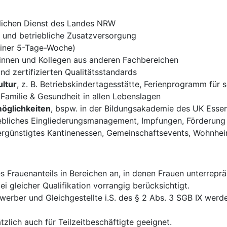
lichen Dienst des Landes NRW
) und betriebliche Zusatzversorgung
einer 5-Tage-Woche)
innen und Kollegen aus anderen Fachbereichen
nd zertifizierten Qualitätsstandards
ltur
, z. B. Betriebskindertagesstätte, Ferienprogramm für s
 Familie & Gesundheit in allen Lebenslagen
möglichkeiten
, bspw. in der Bildungsakademie des UK Esse
triebliches Eingliederungsmanagement, Impfungen, Förderun
ergünstigtes Kantinenessen, Gemeinschaftsevents, Wohnhe
 Frauenanteils in Bereichen an, in denen Frauen unterrepr
 gleicher Qualifikation vorrangig berücksichtigt.
erber und Gleichgestellte i.S. des § 2 Abs. 3 SGB IX werd
tzlich auch für Teilzeitbeschäftigte geeignet.