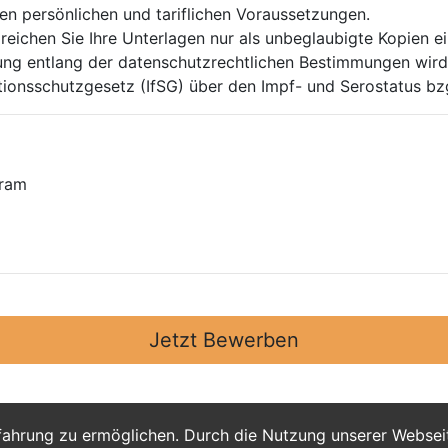
den persönlichen und tariflichen Voraussetzungen.
g reichen Sie Ihre Unterlagen nur als unbeglaubigte Kopien
tung entlang der datenschutzrechtlichen Bestimmungen wird
onsschutzgesetz (IfSG) über den Impf- und Serostatus bzgl
kram
Jetzt Bewerben
fahrung zu ermöglichen. Durch die Nutzung unserer Webse