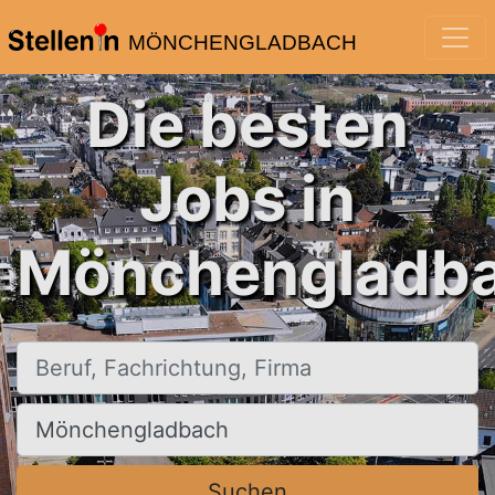
MÖNCHENGLADBACH
Die besten
Jobs in
Mönchengladba
Beruf, Fachrichtung, Firma
Ort, Stadt
Suchen