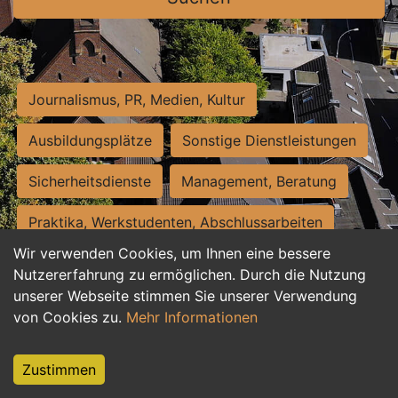
Journalismus, PR, Medien, Kultur
Ausbildungsplätze
Sonstige Dienstleistungen
Sicherheitsdienste
Management, Beratung
Praktika, Werkstudenten, Abschlussarbeiten
Wir verwenden Cookies, um Ihnen eine bessere
Personalwesen
Assistenz, Sekretariat
Nutzererfahrung zu ermöglichen. Durch die Nutzung
unserer Webseite stimmen Sie unserer Verwendung
Hilfskräfte, Aushilfs- und Nebenjobs
von Cookies zu.
Mehr Informationen
Einkauf, Logistik, Materialwirtschaft
Zustimmen
Weiterbildung, Studium, duale Ausbildung