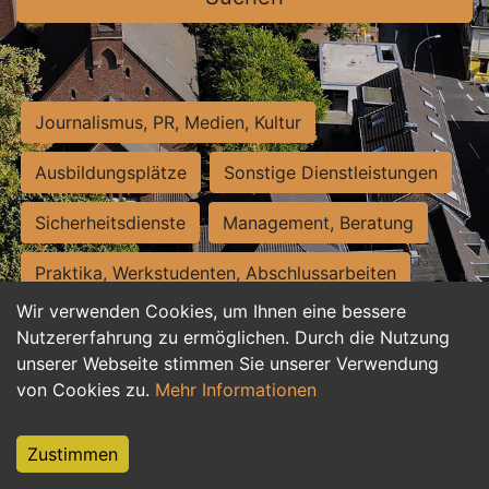
Journalismus, PR, Medien, Kultur
Ausbildungsplätze
Sonstige Dienstleistungen
Sicherheitsdienste
Management, Beratung
Praktika, Werkstudenten, Abschlussarbeiten
Wir verwenden Cookies, um Ihnen eine bessere
Personalwesen
Assistenz, Sekretariat
Nutzererfahrung zu ermöglichen. Durch die Nutzung
unserer Webseite stimmen Sie unserer Verwendung
Hilfskräfte, Aushilfs- und Nebenjobs
von Cookies zu.
Mehr Informationen
Einkauf, Logistik, Materialwirtschaft
Zustimmen
Weiterbildung, Studium, duale Ausbildung