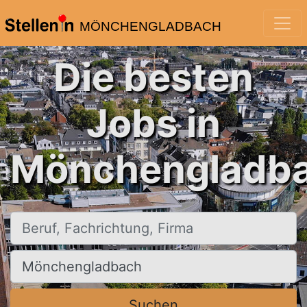
MÖNCHENGLADBACH
Die besten
Jobs in
Mönchengladba
Beruf, Fachrichtung, Firma
Ort, Stadt
Suchen