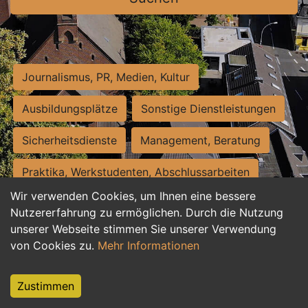
Journalismus, PR, Medien, Kultur
Ausbildungsplätze
Sonstige Dienstleistungen
Sicherheitsdienste
Management, Beratung
Praktika, Werkstudenten, Abschlussarbeiten
Wir verwenden Cookies, um Ihnen eine bessere
Personalwesen
Assistenz, Sekretariat
Nutzererfahrung zu ermöglichen. Durch die Nutzung
unserer Webseite stimmen Sie unserer Verwendung
Hilfskräfte, Aushilfs- und Nebenjobs
von Cookies zu.
Mehr Informationen
Einkauf, Logistik, Materialwirtschaft
Zustimmen
Weiterbildung, Studium, duale Ausbildung