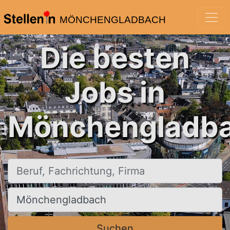
MÖNCHENGLADBACH
Die besten
Jobs in
Mönchengladba
Beruf, Fachrichtung, Firma
Ort, Stadt
Suchen