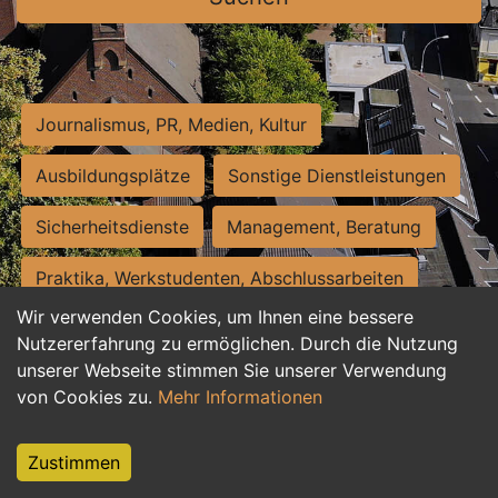
Journalismus, PR, Medien, Kultur
Ausbildungsplätze
Sonstige Dienstleistungen
Sicherheitsdienste
Management, Beratung
Praktika, Werkstudenten, Abschlussarbeiten
Wir verwenden Cookies, um Ihnen eine bessere
Personalwesen
Assistenz, Sekretariat
Nutzererfahrung zu ermöglichen. Durch die Nutzung
unserer Webseite stimmen Sie unserer Verwendung
Hilfskräfte, Aushilfs- und Nebenjobs
von Cookies zu.
Mehr Informationen
Einkauf, Logistik, Materialwirtschaft
Zustimmen
Weiterbildung, Studium, duale Ausbildung