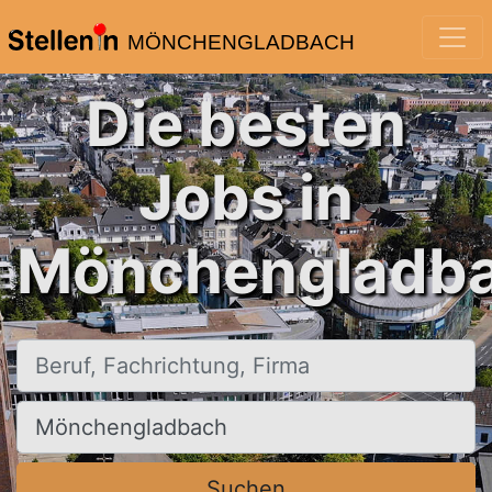
MÖNCHENGLADBACH
Die besten
Jobs in
Mönchengladba
Beruf, Fachrichtung, Firma
Ort, Stadt
Suchen