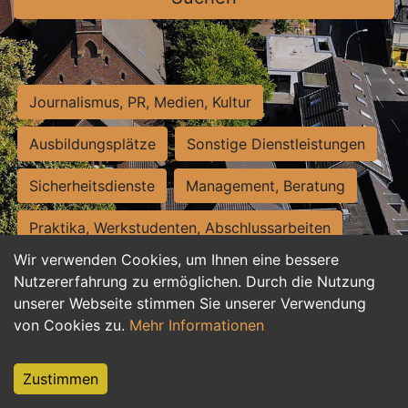
Journalismus, PR, Medien, Kultur
Ausbildungsplätze
Sonstige Dienstleistungen
Sicherheitsdienste
Management, Beratung
Praktika, Werkstudenten, Abschlussarbeiten
Wir verwenden Cookies, um Ihnen eine bessere
Personalwesen
Assistenz, Sekretariat
Nutzererfahrung zu ermöglichen. Durch die Nutzung
unserer Webseite stimmen Sie unserer Verwendung
Hilfskräfte, Aushilfs- und Nebenjobs
von Cookies zu.
Mehr Informationen
Einkauf, Logistik, Materialwirtschaft
Zustimmen
Weiterbildung, Studium, duale Ausbildung