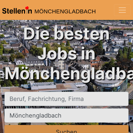
MÖNCHENGLADBACH
Die besten
Jobs in
Mönchengladba
Beruf, Fachrichtung, Firma
Ort, Stadt
Suchen