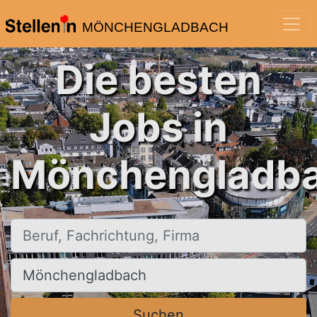
MÖNCHENGLADBACH
Die besten
Jobs in
Mönchengladba
Beruf, Fachrichtung, Firma
Ort, Stadt
Suchen