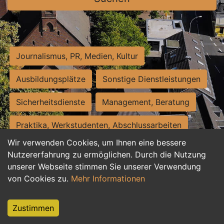
Journalismus, PR, Medien, Kultur
Ausbildungsplätze
Sonstige Dienstleistungen
Sicherheitsdienste
Management, Beratung
Praktika, Werkstudenten, Abschlussarbeiten
Wir verwenden Cookies, um Ihnen eine bessere
Personalwesen
Assistenz, Sekretariat
Nutzererfahrung zu ermöglichen. Durch die Nutzung
unserer Webseite stimmen Sie unserer Verwendung
Hilfskräfte, Aushilfs- und Nebenjobs
von Cookies zu.
Mehr Informationen
Einkauf, Logistik, Materialwirtschaft
Zustimmen
Weiterbildung, Studium, duale Ausbildung