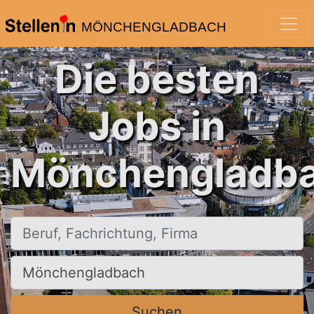
MÖNCHENGLADBACH
Die besten
Jobs in
Mönchengladba
Beruf, Fachrichtung, Firma
Ort, Stadt
Suchen