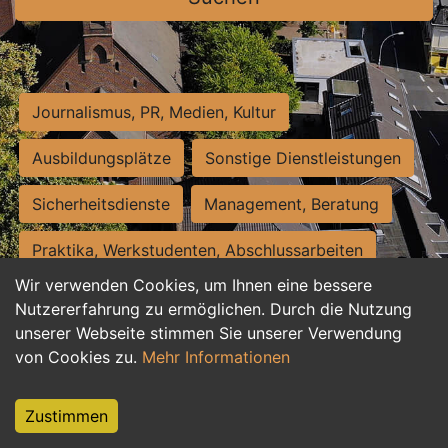
Journalismus, PR, Medien, Kultur
Ausbildungsplätze
Sonstige Dienstleistungen
Sicherheitsdienste
Management, Beratung
Praktika, Werkstudenten, Abschlussarbeiten
Wir verwenden Cookies, um Ihnen eine bessere
Personalwesen
Assistenz, Sekretariat
Nutzererfahrung zu ermöglichen. Durch die Nutzung
unserer Webseite stimmen Sie unserer Verwendung
Hilfskräfte, Aushilfs- und Nebenjobs
von Cookies zu.
Mehr Informationen
Einkauf, Logistik, Materialwirtschaft
Zustimmen
Weiterbildung, Studium, duale Ausbildung