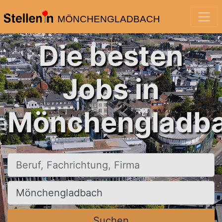
MÖNCHENGLADBACH
Die besten
Jobs in
Mönchengladba
Beruf, Fachrichtung, Firma
Ort, Stadt
Suchen