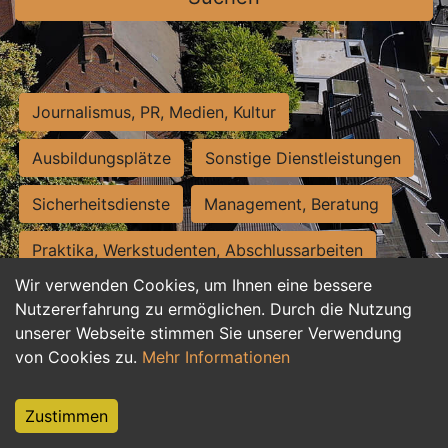
Journalismus, PR, Medien, Kultur
Ausbildungsplätze
Sonstige Dienstleistungen
Sicherheitsdienste
Management, Beratung
Praktika, Werkstudenten, Abschlussarbeiten
Wir verwenden Cookies, um Ihnen eine bessere
Personalwesen
Assistenz, Sekretariat
Nutzererfahrung zu ermöglichen. Durch die Nutzung
unserer Webseite stimmen Sie unserer Verwendung
Hilfskräfte, Aushilfs- und Nebenjobs
von Cookies zu.
Mehr Informationen
Einkauf, Logistik, Materialwirtschaft
Zustimmen
Weiterbildung, Studium, duale Ausbildung