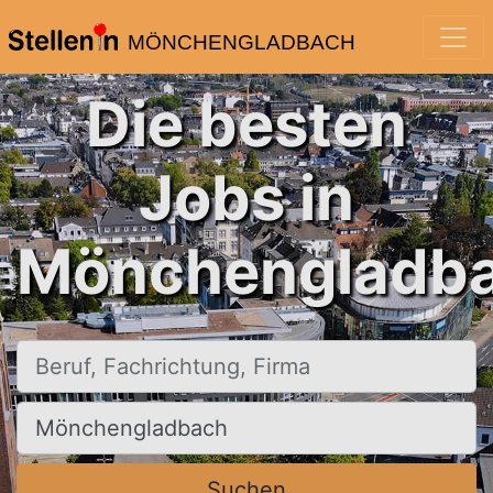
MÖNCHENGLADBACH
Die besten
Jobs in
Mönchengladba
Beruf, Fachrichtung, Firma
Ort, Stadt
Suchen