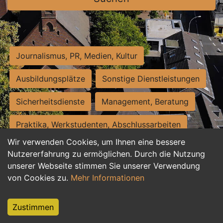
Journalismus, PR, Medien, Kultur
Ausbildungsplätze
Sonstige Dienstleistungen
Sicherheitsdienste
Management, Beratung
Praktika, Werkstudenten, Abschlussarbeiten
Wir verwenden Cookies, um Ihnen eine bessere
Personalwesen
Assistenz, Sekretariat
Nutzererfahrung zu ermöglichen. Durch die Nutzung
unserer Webseite stimmen Sie unserer Verwendung
Hilfskräfte, Aushilfs- und Nebenjobs
von Cookies zu.
Mehr Informationen
Einkauf, Logistik, Materialwirtschaft
Zustimmen
Weiterbildung, Studium, duale Ausbildung