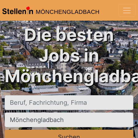
MÖNCHENGLADBACH
Die besten
Jobs in
Mönchengladba
Beruf, Fachrichtung, Firma
Ort, Stadt
Suchen