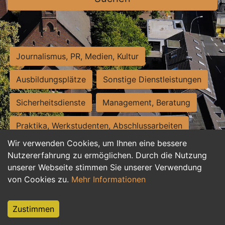
Journalismus, PR, Medien, Kultur
Ausbildungsplätze
Sonstige Dienstleistungen
Sicherheitsdienste
Management, Beratung
Praktika, Werkstudenten, Abschlussarbeiten
Wir verwenden Cookies, um Ihnen eine bessere
Personalwesen
Assistenz, Sekretariat
Nutzererfahrung zu ermöglichen. Durch die Nutzung
unserer Webseite stimmen Sie unserer Verwendung
Hilfskräfte, Aushilfs- und Nebenjobs
von Cookies zu.
Mehr Informationen
Einkauf, Logistik, Materialwirtschaft
Zustimmen
Weiterbildung, Studium, duale Ausbildung