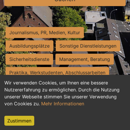
Journalismus, PR, Medien, Kultur
Ausbildungsplätze
Sonstige Dienstleistungen
Sicherheitsdienste
Management, Beratung
Praktika, Werkstudenten, Abschlussarbeiten
Wir verwenden Cookies, um Ihnen eine bessere
Personalwesen
Assistenz, Sekretariat
Nutzererfahrung zu ermöglichen. Durch die Nutzung
unserer Webseite stimmen Sie unserer Verwendung
Hilfskräfte, Aushilfs- und Nebenjobs
von Cookies zu.
Mehr Informationen
Einkauf, Logistik, Materialwirtschaft
Zustimmen
Weiterbildung, Studium, duale Ausbildung