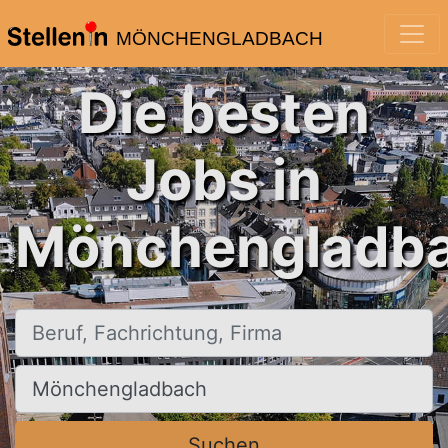
MÖNCHENGLADBACH
Die besten
Jobs in
Mönchengladba
Beruf, Fachrichtung, Firma
Ort, Stadt
Suchen