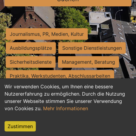
Journalismus, PR, Medien, Kultur
Ausbildungsplätze
Sonstige Dienstleistungen
Sicherheitsdienste
Management, Beratung
Praktika, Werkstudenten, Abschlussarbeiten
Wir verwenden Cookies, um Ihnen eine bessere
Personalwesen
Assistenz, Sekretariat
Nutzererfahrung zu ermöglichen. Durch die Nutzung
unserer Webseite stimmen Sie unserer Verwendung
Hilfskräfte, Aushilfs- und Nebenjobs
von Cookies zu.
Mehr Informationen
Einkauf, Logistik, Materialwirtschaft
Zustimmen
Weiterbildung, Studium, duale Ausbildung