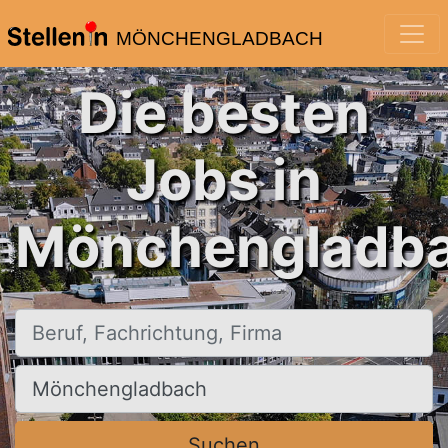
MÖNCHENGLADBACH
Die besten
Jobs in
Mönchengladba
Beruf, Fachrichtung, Firma
Ort, Stadt
Suchen