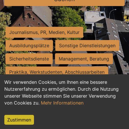
Journalismus, PR, Medien, Kultur
Ausbildungsplätze
Sonstige Dienstleistungen
Sicherheitsdienste
Management, Beratung
Praktika, Werkstudenten, Abschlussarbeiten
Wir verwenden Cookies, um Ihnen eine bessere
Personalwesen
Assistenz, Sekretariat
Nutzererfahrung zu ermöglichen. Durch die Nutzung
unserer Webseite stimmen Sie unserer Verwendung
Hilfskräfte, Aushilfs- und Nebenjobs
von Cookies zu.
Mehr Informationen
Einkauf, Logistik, Materialwirtschaft
Zustimmen
Weiterbildung, Studium, duale Ausbildung