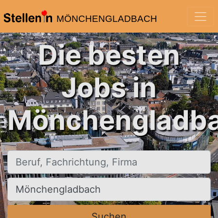
MÖNCHENGLADBACH
Die besten
Jobs in
Mönchengladba
Beruf, Fachrichtung, Firma
Ort, Stadt
Suchen