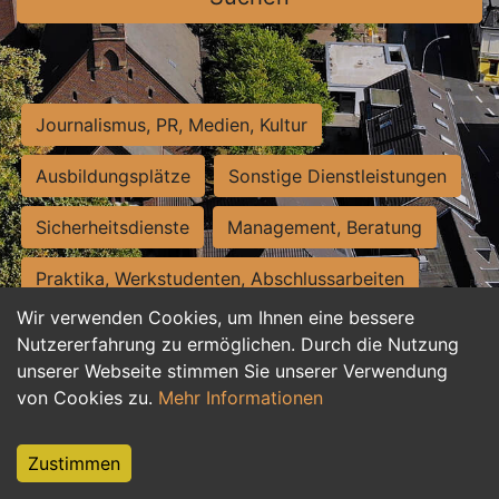
Journalismus, PR, Medien, Kultur
Ausbildungsplätze
Sonstige Dienstleistungen
Sicherheitsdienste
Management, Beratung
Praktika, Werkstudenten, Abschlussarbeiten
Wir verwenden Cookies, um Ihnen eine bessere
Personalwesen
Assistenz, Sekretariat
Nutzererfahrung zu ermöglichen. Durch die Nutzung
unserer Webseite stimmen Sie unserer Verwendung
Hilfskräfte, Aushilfs- und Nebenjobs
von Cookies zu.
Mehr Informationen
Einkauf, Logistik, Materialwirtschaft
Zustimmen
Weiterbildung, Studium, duale Ausbildung