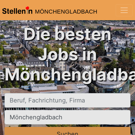
MÖNCHENGLADBACH
Die besten
Jobs in
Mönchengladba
Beruf, Fachrichtung, Firma
Ort, Stadt
Suchen