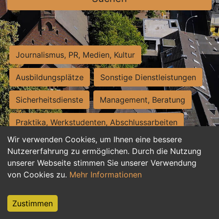
Journalismus, PR, Medien, Kultur
Ausbildungsplätze
Sonstige Dienstleistungen
Sicherheitsdienste
Management, Beratung
Praktika, Werkstudenten, Abschlussarbeiten
Wir verwenden Cookies, um Ihnen eine bessere
Personalwesen
Assistenz, Sekretariat
Nutzererfahrung zu ermöglichen. Durch die Nutzung
unserer Webseite stimmen Sie unserer Verwendung
Hilfskräfte, Aushilfs- und Nebenjobs
von Cookies zu.
Mehr Informationen
Einkauf, Logistik, Materialwirtschaft
Zustimmen
Weiterbildung, Studium, duale Ausbildung