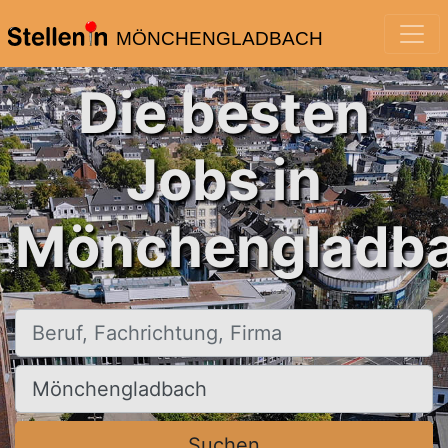
MÖNCHENGLADBACH
Die besten
Jobs in
Mönchengladba
Beruf, Fachrichtung, Firma
Ort, Stadt
Suchen