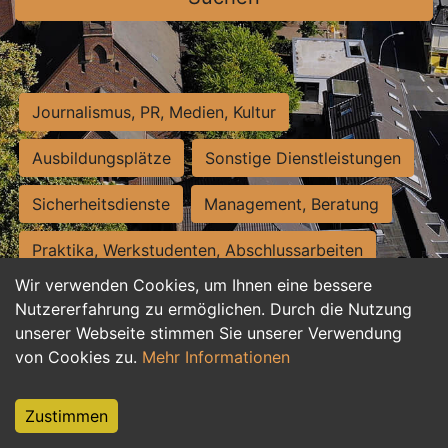
Journalismus, PR, Medien, Kultur
Ausbildungsplätze
Sonstige Dienstleistungen
Sicherheitsdienste
Management, Beratung
Praktika, Werkstudenten, Abschlussarbeiten
Wir verwenden Cookies, um Ihnen eine bessere
Personalwesen
Assistenz, Sekretariat
Nutzererfahrung zu ermöglichen. Durch die Nutzung
unserer Webseite stimmen Sie unserer Verwendung
Hilfskräfte, Aushilfs- und Nebenjobs
von Cookies zu.
Mehr Informationen
Einkauf, Logistik, Materialwirtschaft
Zustimmen
Weiterbildung, Studium, duale Ausbildung