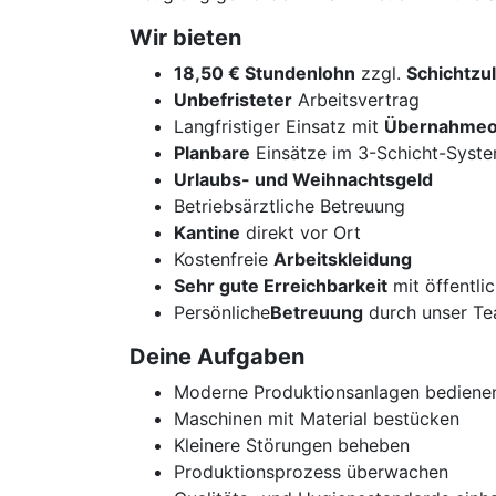
Wir bieten
18,50 € Stundenlohn
zzgl.
Schichtzu
Unbefristeter
Arbeitsvertrag
Langfristiger Einsatz mit
Übernahmeo
Planbare
Einsätze im 3-Schicht-Syst
Urlaubs- und Weihnachtsgeld
Betriebsärztliche Betreuung
Kantine
direkt vor Ort
Kostenfreie
Arbeitskleidung
Sehr gute Erreichbarkeit
mit öffentli
Persönliche
Betreuung
durch unser T
Deine Aufgaben
Moderne Produktionsanlagen bedienen
Maschinen mit Material bestücken
Kleinere Störungen beheben
Produktionsprozess überwachen