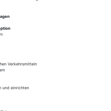
lagen
ption
em
chen Verkehrsmitteln
eam
 und einrichten