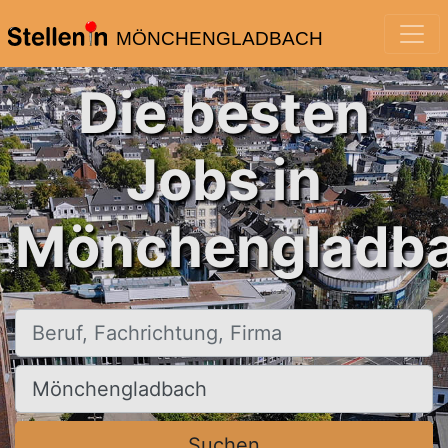
MÖNCHENGLADBACH
Die besten
Jobs in
Mönchengladba
Beruf, Fachrichtung, Firma
Ort, Stadt
Suchen