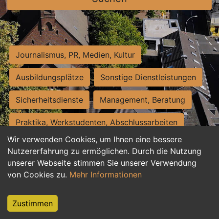
Journalismus, PR, Medien, Kultur
Ausbildungsplätze
Sonstige Dienstleistungen
Sicherheitsdienste
Management, Beratung
Praktika, Werkstudenten, Abschlussarbeiten
Wir verwenden Cookies, um Ihnen eine bessere
Personalwesen
Assistenz, Sekretariat
Nutzererfahrung zu ermöglichen. Durch die Nutzung
unserer Webseite stimmen Sie unserer Verwendung
Hilfskräfte, Aushilfs- und Nebenjobs
von Cookies zu.
Mehr Informationen
Einkauf, Logistik, Materialwirtschaft
Zustimmen
Weiterbildung, Studium, duale Ausbildung