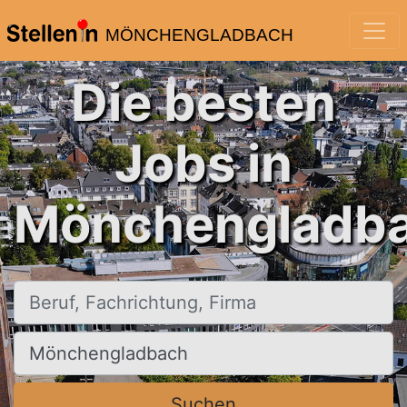
MÖNCHENGLADBACH
Die besten
Jobs in
Mönchengladba
Beruf, Fachrichtung, Firma
Ort, Stadt
Suchen