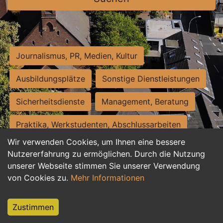
Journalismus, PR, Medien, Kultur
Ausbildungsplätze
Sonstige Dienstleistungen
Sicherheitsdienste
Management, Beratung
Praktika, Werkstudenten, Abschlussarbeiten
Wir verwenden Cookies, um Ihnen eine bessere
Personalwesen
Assistenz, Sekretariat
Nutzererfahrung zu ermöglichen. Durch die Nutzung
unserer Webseite stimmen Sie unserer Verwendung
Hilfskräfte, Aushilfs- und Nebenjobs
von Cookies zu.
Mehr Informationen
Einkauf, Logistik, Materialwirtschaft
Zustimmen
Weiterbildung, Studium, duale Ausbildung