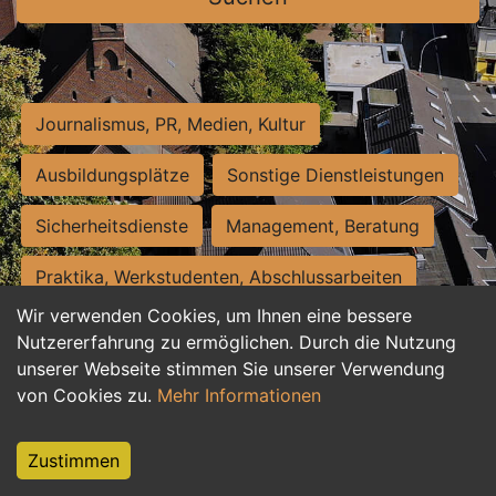
Journalismus, PR, Medien, Kultur
Ausbildungsplätze
Sonstige Dienstleistungen
Sicherheitsdienste
Management, Beratung
Praktika, Werkstudenten, Abschlussarbeiten
Wir verwenden Cookies, um Ihnen eine bessere
Personalwesen
Assistenz, Sekretariat
Nutzererfahrung zu ermöglichen. Durch die Nutzung
unserer Webseite stimmen Sie unserer Verwendung
Hilfskräfte, Aushilfs- und Nebenjobs
von Cookies zu.
Mehr Informationen
Einkauf, Logistik, Materialwirtschaft
Zustimmen
Weiterbildung, Studium, duale Ausbildung