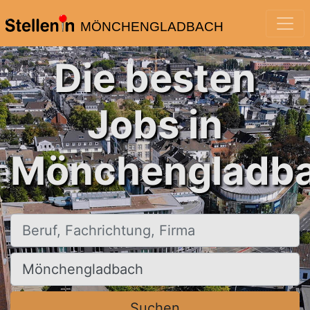
MÖNCHENGLADBACH
Die besten
Jobs in
Mönchengladba
Beruf, Fachrichtung, Firma
Ort, Stadt
Suchen