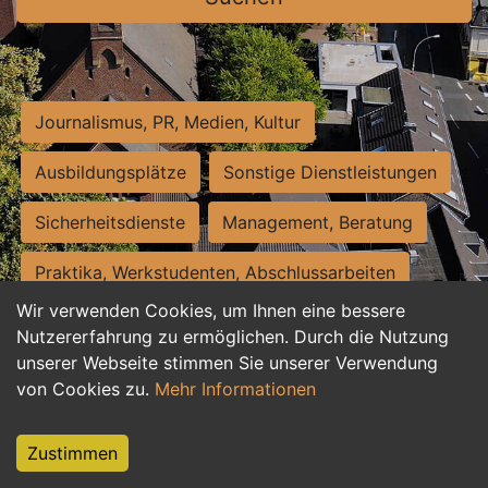
Journalismus, PR, Medien, Kultur
Ausbildungsplätze
Sonstige Dienstleistungen
Sicherheitsdienste
Management, Beratung
Praktika, Werkstudenten, Abschlussarbeiten
Wir verwenden Cookies, um Ihnen eine bessere
Personalwesen
Assistenz, Sekretariat
Nutzererfahrung zu ermöglichen. Durch die Nutzung
unserer Webseite stimmen Sie unserer Verwendung
Hilfskräfte, Aushilfs- und Nebenjobs
von Cookies zu.
Mehr Informationen
Einkauf, Logistik, Materialwirtschaft
Zustimmen
Weiterbildung, Studium, duale Ausbildung