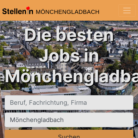
MÖNCHENGLADBACH
Die besten
Jobs in
Mönchengladba
Beruf, Fachrichtung, Firma
Ort, Stadt
Suchen