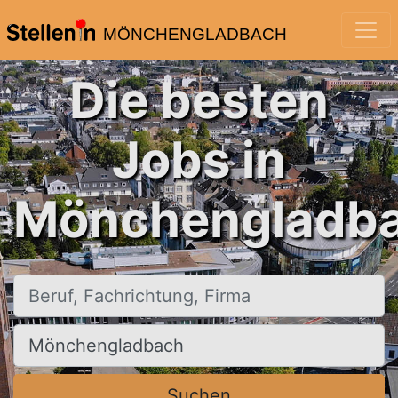
MÖNCHENGLADBACH
Die besten
Jobs in
Mönchengladba
Beruf, Fachrichtung, Firma
Ort, Stadt
Suchen