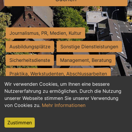
Journalismus, PR, Medien, Kultur
Ausbildungsplätze
Sonstige Dienstleistungen
Sicherheitsdienste
Management, Beratung
Praktika, Werkstudenten, Abschlussarbeiten
Wir verwenden Cookies, um Ihnen eine bessere
Personalwesen
Assistenz, Sekretariat
Nutzererfahrung zu ermöglichen. Durch die Nutzung
unserer Webseite stimmen Sie unserer Verwendung
Hilfskräfte, Aushilfs- und Nebenjobs
von Cookies zu.
Mehr Informationen
Einkauf, Logistik, Materialwirtschaft
Zustimmen
Weiterbildung, Studium, duale Ausbildung