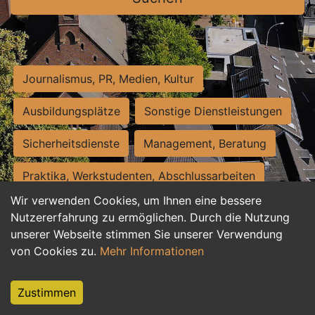
Journalismus, PR, Medien, Kultur
Ausbildungsplätze
Sonstige Dienstleistungen
Sicherheitsdienste
Management, Beratung
Praktika, Werkstudenten, Abschlussarbeiten
Wir verwenden Cookies, um Ihnen eine bessere
Personalwesen
Assistenz, Sekretariat
Nutzererfahrung zu ermöglichen. Durch die Nutzung
unserer Webseite stimmen Sie unserer Verwendung
Hilfskräfte, Aushilfs- und Nebenjobs
von Cookies zu.
Mehr Informationen
Einkauf, Logistik, Materialwirtschaft
Zustimmen
Weiterbildung, Studium, duale Ausbildung