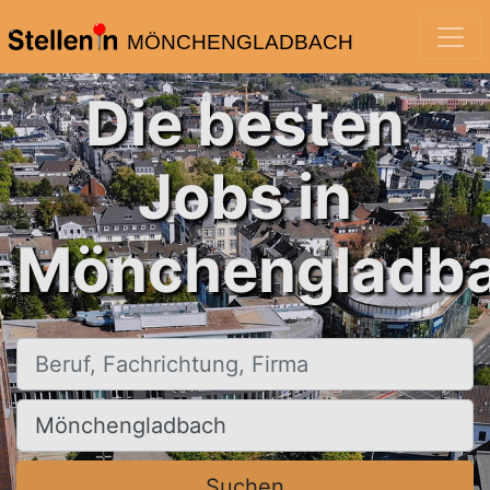
MÖNCHENGLADBACH
Die besten
Jobs in
Mönchengladba
Beruf, Fachrichtung, Firma
Ort, Stadt
Suchen