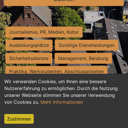
Journalismus, PR, Medien, Kultur
Ausbildungsplätze
Sonstige Dienstleistungen
Sicherheitsdienste
Management, Beratung
Praktika, Werkstudenten, Abschlussarbeiten
Wir verwenden Cookies, um Ihnen eine bessere
Personalwesen
Assistenz, Sekretariat
Nutzererfahrung zu ermöglichen. Durch die Nutzung
unserer Webseite stimmen Sie unserer Verwendung
Hilfskräfte, Aushilfs- und Nebenjobs
von Cookies zu.
Mehr Informationen
Einkauf, Logistik, Materialwirtschaft
Zustimmen
Weiterbildung, Studium, duale Ausbildung