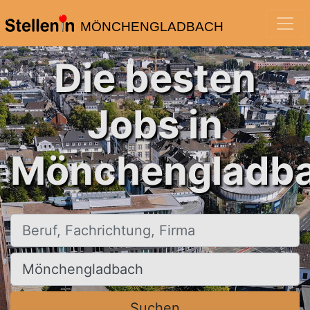
MÖNCHENGLADBACH
Die besten
Jobs in
Mönchengladba
Beruf, Fachrichtung, Firma
Ort, Stadt
Suchen