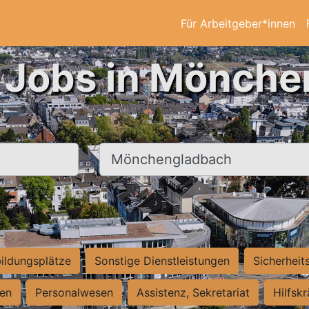
Für Arbeitgeber*innen
n Jobs in Mönche
Ort, Stadt
ildungsplätze
Sonstige Dienstleistungen
Sicherheit
ten
Personalwesen
Assistenz, Sekretariat
Hilfsk