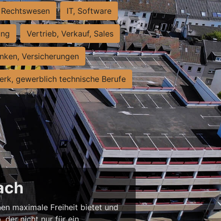
Rechtswesen
IT, Software
ung
Vertrieb, Verkauf, Sales
nken, Versicherungen
rk, gewerblich technische Berufe
ach
nen maximale Freiheit bietet und
 der nicht nur für ein