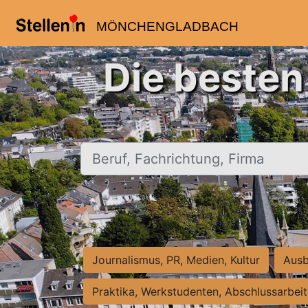
MÖNCHENGLADBACH
Die beste
Beruf, Fachrichtung, Firma
Journalismus, PR, Medien, Kultur
Ausb
Praktika, Werkstudenten, Abschlussarbei