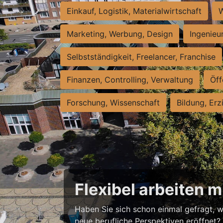
Einkauf, Logistik, Materialwirtschaft
W
Marketing, Werbung, Design
Ingenieu
Selbstständigkeit, Freelancer, Franchise
Finanzen, Controlling, Verwaltung
Öff
Forschung, Wissenschaft
Bildung, Erz
Flexibel arbeiten 
Haben Sie sich schon einmal gefragt, w
neue berufliche Perspektiven eröffnet? S