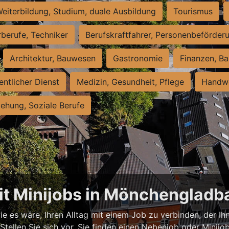
eiterbildung, Studium, duale Ausbildung
Tourismus
rberufe, Techniker
Berufskraftfahrer, Personenbeförder
Architektur, Bauwesen
Gastronomie
Finanzen, Ba
entlicher Dienst
Medizin, Gesundheit, Pflege
Handwe
iehung, Soziale Berufe
mit Minijobs in Mönchengladb
ie es wäre, Ihren Alltag mit einem Job zu verbinden, der Ih
tellen Sie sich vor, Sie finden einen Nebenjob oder Minijob,