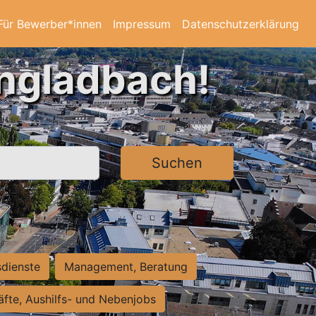
Für Bewerber*innen
Impressum
Datenschutzerklärung
ngladbach!
Suchen
sdienste
Management, Beratung
räfte, Aushilfs- und Nebenjobs