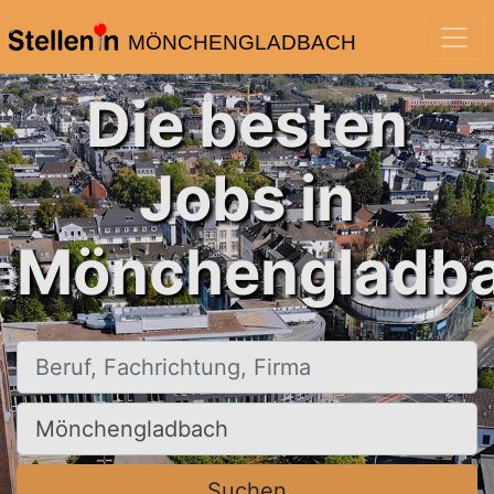
MÖNCHENGLADBACH
Die besten
Jobs in
Mönchengladba
Beruf, Fachrichtung, Firma
Ort, Stadt
Suchen