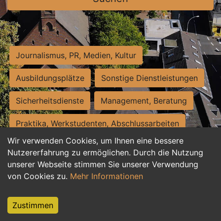
Journalismus, PR, Medien, Kultur
Ausbildungsplätze
Sonstige Dienstleistungen
Sicherheitsdienste
Management, Beratung
Praktika, Werkstudenten, Abschlussarbeiten
Wir verwenden Cookies, um Ihnen eine bessere
Personalwesen
Assistenz, Sekretariat
Nutzererfahrung zu ermöglichen. Durch die Nutzung
unserer Webseite stimmen Sie unserer Verwendung
Hilfskräfte, Aushilfs- und Nebenjobs
von Cookies zu.
Mehr Informationen
Einkauf, Logistik, Materialwirtschaft
Zustimmen
Weiterbildung, Studium, duale Ausbildung