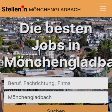
MÖNCHENGLADBACH
Die besten
Jobs in
Mönchengladba
Beruf, Fachrichtung, Firma
Ort, Stadt
Suchen