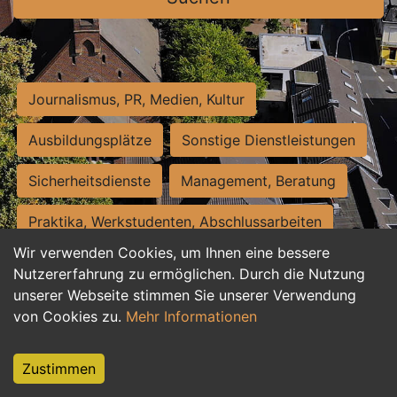
Journalismus, PR, Medien, Kultur
Ausbildungsplätze
Sonstige Dienstleistungen
Sicherheitsdienste
Management, Beratung
Praktika, Werkstudenten, Abschlussarbeiten
Wir verwenden Cookies, um Ihnen eine bessere
Personalwesen
Assistenz, Sekretariat
Nutzererfahrung zu ermöglichen. Durch die Nutzung
unserer Webseite stimmen Sie unserer Verwendung
Hilfskräfte, Aushilfs- und Nebenjobs
von Cookies zu.
Mehr Informationen
Einkauf, Logistik, Materialwirtschaft
Zustimmen
Weiterbildung, Studium, duale Ausbildung