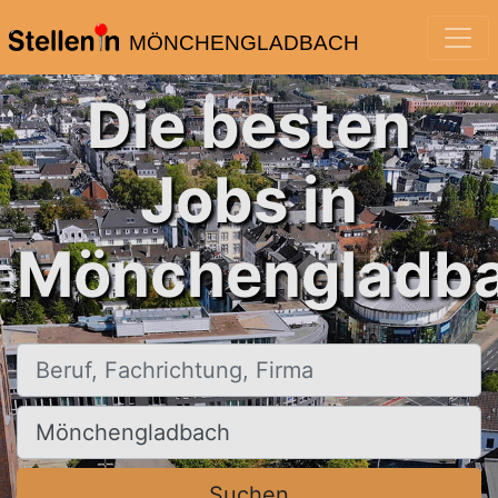
MÖNCHENGLADBACH
Die besten
Jobs in
Mönchengladba
Beruf, Fachrichtung, Firma
Ort, Stadt
Suchen