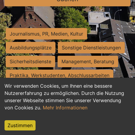
Journalismus, PR, Medien, Kultur
Ausbildungsplätze
Sonstige Dienstleistungen
Sicherheitsdienste
Management, Beratung
Praktika, Werkstudenten, Abschlussarbeiten
Wir verwenden Cookies, um Ihnen eine bessere
Personalwesen
Assistenz, Sekretariat
Nutzererfahrung zu ermöglichen. Durch die Nutzung
unserer Webseite stimmen Sie unserer Verwendung
Hilfskräfte, Aushilfs- und Nebenjobs
von Cookies zu.
Mehr Informationen
Einkauf, Logistik, Materialwirtschaft
Zustimmen
Weiterbildung, Studium, duale Ausbildung