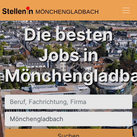
MÖNCHENGLADBACH
Die besten
Jobs in
Mönchengladba
Beruf, Fachrichtung, Firma
Ort, Stadt
Suchen