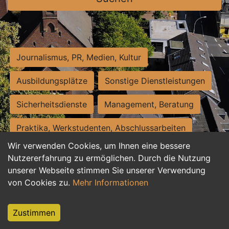
Journalismus, PR, Medien, Kultur
Ausbildungsplätze
Sonstige Dienstleistungen
Sicherheitsdienste
Management, Beratung
Praktika, Werkstudenten, Abschlussarbeiten
Wir verwenden Cookies, um Ihnen eine bessere
Personalwesen
Assistenz, Sekretariat
Nutzererfahrung zu ermöglichen. Durch die Nutzung
unserer Webseite stimmen Sie unserer Verwendung
Hilfskräfte, Aushilfs- und Nebenjobs
von Cookies zu.
Mehr Informationen
Einkauf, Logistik, Materialwirtschaft
Zustimmen
Weiterbildung, Studium, duale Ausbildung