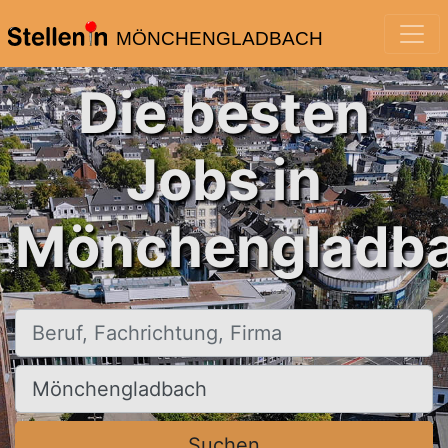
MÖNCHENGLADBACH
Die besten
Jobs in
Mönchengladba
Beruf, Fachrichtung, Firma
Ort, Stadt
Suchen