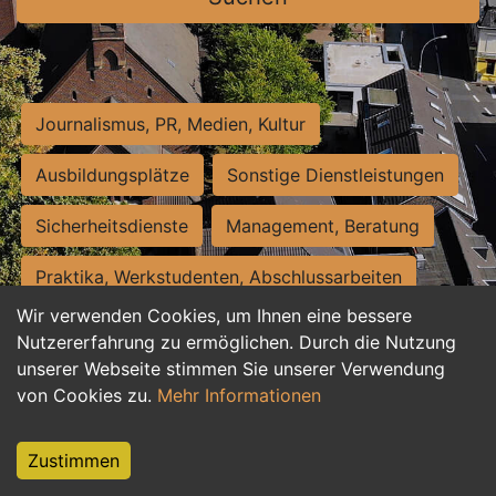
Journalismus, PR, Medien, Kultur
Ausbildungsplätze
Sonstige Dienstleistungen
Sicherheitsdienste
Management, Beratung
Praktika, Werkstudenten, Abschlussarbeiten
Wir verwenden Cookies, um Ihnen eine bessere
Personalwesen
Assistenz, Sekretariat
Nutzererfahrung zu ermöglichen. Durch die Nutzung
unserer Webseite stimmen Sie unserer Verwendung
Hilfskräfte, Aushilfs- und Nebenjobs
von Cookies zu.
Mehr Informationen
Einkauf, Logistik, Materialwirtschaft
Zustimmen
Weiterbildung, Studium, duale Ausbildung