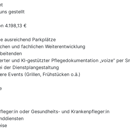
nt
ns gestellt
on 4.198,13 €
e ausreichend Parkplätze
lichen und fachlichen Weiterentwicklung
rbeitenden
ierter und KI-gestützter Pflegedokumentation „voize“ per 
i der Dienstplangestaltung
ere Events (Grillen, Frühstücken o.ä.)
e
leger:in oder Gesundheits- und Krankenpfleger:in
enddiensten
eise