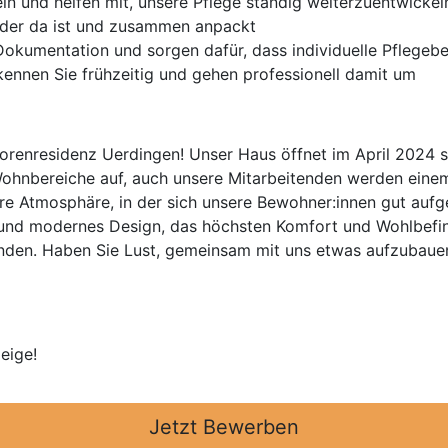
ein und helfen mit, unsere Pflege ständig weiterzuentwickel
ander da ist und zusammen anpackt
Dokumentation und sorgen dafür, dass individuelle Pflegeb
ennen Sie frühzeitig und gehen professionell damit um
renresidenz Uerdingen! Unser Haus öffnet im April 2024 se
i Wohnbereiche auf, auch unsere Mitarbeitenden werden ein
iäre Atmosphäre, in der sich unsere Bewohner:innen gut au
g und modernes Design, das höchsten Komfort und Wohlbefin
enden. Haben Sie Lust, gemeinsam mit uns etwas aufzubauen
eige!
Jetzt Bewerben