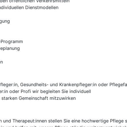
den öffentlichen Verkehrsmitteln
ndividuellen Dienstmodellen
egung
s-Programm
ereplanung
en
leger:in, Gesundheits- und Krankenpfleger:in oder Pflegef
r:in oder Profi wir begleiten Sie individuell
er starken Gemeinschaft mitzuwirken
n und Therapeut:innen stellen Sie eine hochwertige Pflege s