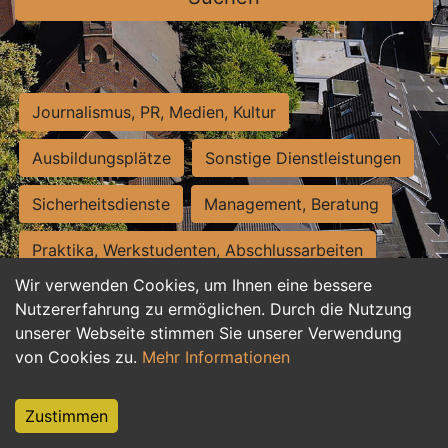
Journalismus, PR, Medien, Kultur
Ausbildungsplätze
Sonstige Dienstleistungen
Sicherheitsdienste
Management, Beratung
Praktika, Werkstudenten, Abschlussarbeiten
Wir verwenden Cookies, um Ihnen eine bessere
Personalwesen
Assistenz, Sekretariat
Nutzererfahrung zu ermöglichen. Durch die Nutzung
unserer Webseite stimmen Sie unserer Verwendung
Hilfskräfte, Aushilfs- und Nebenjobs
von Cookies zu.
Mehr Informationen
Einkauf, Logistik, Materialwirtschaft
Zustimmen
Weiterbildung, Studium, duale Ausbildung