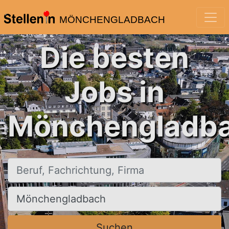
MÖNCHENGLADBACH
Die besten
Jobs in
Mönchengladba
Beruf, Fachrichtung, Firma
Ort, Stadt
Suchen