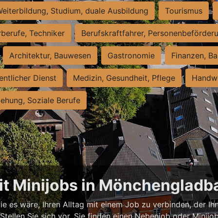
eiterbildung, Studium, duale Ausbildung
Tourismus
rberufe, Techniker
Berufskraftfahrer, Personenbeförder
Architektur, Bauwesen
Gastronomie
Finanzen, Ba
entlicher Dienst
Medizin, Gesundheit, Pflege
Handwe
iehung, Soziale Berufe
mit Minijobs in Mönchengladb
ie es wäre, Ihren Alltag mit einem Job zu verbinden, der Ih
tellen Sie sich vor, Sie finden einen Nebenjob oder Minijob,