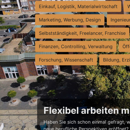
Einkauf, Logistik, Materialwirtschaft
W
Marketing, Werbung, Design
Ingenieu
Selbstständigkeit, Freelancer, Franchise
Finanzen, Controlling, Verwaltung
Öff
Forschung, Wissenschaft
Bildung, Erz
Flexibel arbeiten 
Haben Sie sich schon einmal gefragt, w
neue berufliche Perspektiven eröffnet? S