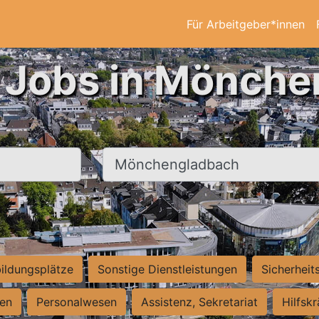
Für Arbeitgeber*innen
n Jobs in Mönche
Ort, Stadt
ildungsplätze
Sonstige Dienstleistungen
Sicherheit
ten
Personalwesen
Assistenz, Sekretariat
Hilfsk