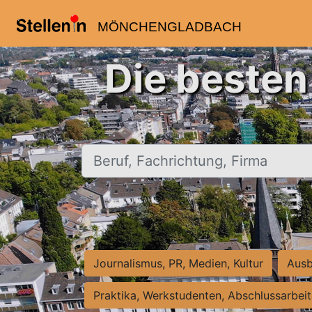
MÖNCHENGLADBACH
Die beste
Beruf, Fachrichtung, Firma
Journalismus, PR, Medien, Kultur
Ausb
Praktika, Werkstudenten, Abschlussarbei