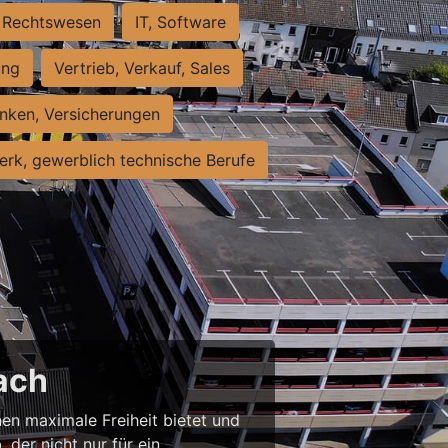
Rechtswesen
IT, Software
ung
Vertrieb, Verkauf, Sales
nken, Versicherungen
rk, gewerblich technische Berufe
ach
nen maximale Freiheit bietet und
 der nicht nur für ein