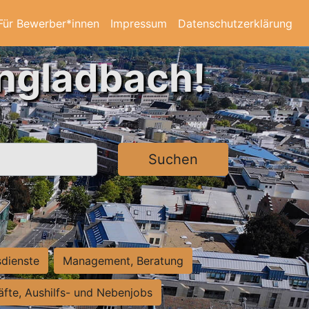
Für Bewerber*innen
Impressum
Datenschutzerklärung
ngladbach!
Suchen
sdienste
Management, Beratung
räfte, Aushilfs- und Nebenjobs