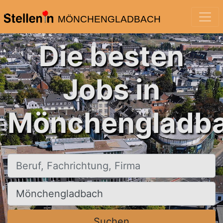
MÖNCHENGLADBACH
Die besten
Jobs in
Mönchengladba
Beruf, Fachrichtung, Firma
Ort, Stadt
Suchen