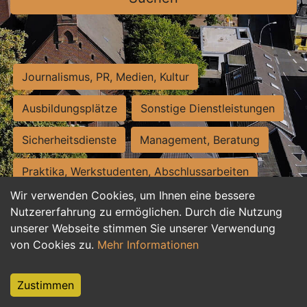
Journalismus, PR, Medien, Kultur
Ausbildungsplätze
Sonstige Dienstleistungen
Sicherheitsdienste
Management, Beratung
Praktika, Werkstudenten, Abschlussarbeiten
Wir verwenden Cookies, um Ihnen eine bessere
Personalwesen
Assistenz, Sekretariat
Nutzererfahrung zu ermöglichen. Durch die Nutzung
unserer Webseite stimmen Sie unserer Verwendung
Hilfskräfte, Aushilfs- und Nebenjobs
von Cookies zu.
Mehr Informationen
Einkauf, Logistik, Materialwirtschaft
Zustimmen
Weiterbildung, Studium, duale Ausbildung