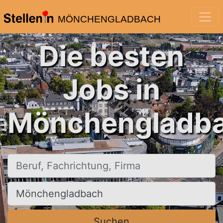
MÖNCHENGLADBACH
Die besten
Jobs in
Mönchengladba
Beruf, Fachrichtung, Firma
Ort, Stadt
Suchen