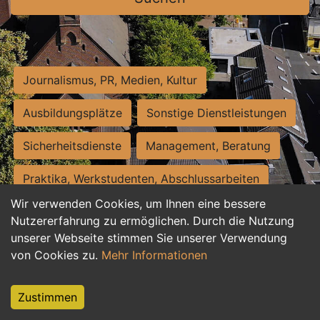
Journalismus, PR, Medien, Kultur
Ausbildungsplätze
Sonstige Dienstleistungen
Sicherheitsdienste
Management, Beratung
Praktika, Werkstudenten, Abschlussarbeiten
Wir verwenden Cookies, um Ihnen eine bessere
Personalwesen
Assistenz, Sekretariat
Nutzererfahrung zu ermöglichen. Durch die Nutzung
unserer Webseite stimmen Sie unserer Verwendung
Hilfskräfte, Aushilfs- und Nebenjobs
von Cookies zu.
Mehr Informationen
Einkauf, Logistik, Materialwirtschaft
Zustimmen
Weiterbildung, Studium, duale Ausbildung