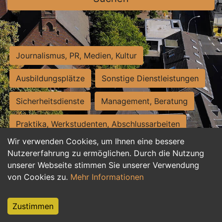
Journalismus, PR, Medien, Kultur
Ausbildungsplätze
Sonstige Dienstleistungen
Sicherheitsdienste
Management, Beratung
Praktika, Werkstudenten, Abschlussarbeiten
Wir verwenden Cookies, um Ihnen eine bessere
Personalwesen
Assistenz, Sekretariat
Nutzererfahrung zu ermöglichen. Durch die Nutzung
unserer Webseite stimmen Sie unserer Verwendung
Hilfskräfte, Aushilfs- und Nebenjobs
von Cookies zu.
Mehr Informationen
Einkauf, Logistik, Materialwirtschaft
Zustimmen
Weiterbildung, Studium, duale Ausbildung