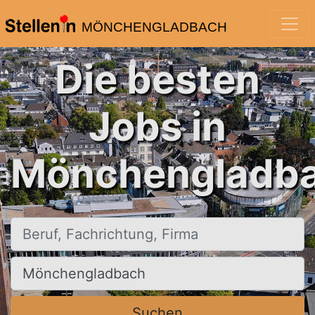
MÖNCHENGLADBACH
Die besten
Jobs in
Mönchengladba
Beruf, Fachrichtung, Firma
Ort, Stadt
Suchen