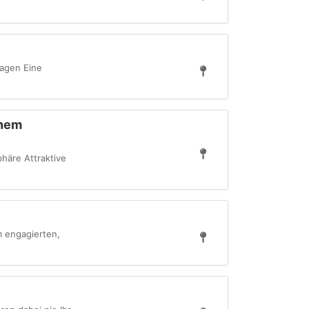
wagen Eine
inem
häre Attraktive
m engagierten,