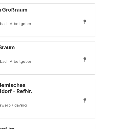
im Großraum
bach Arbeitgeber:
oßraum
bach Arbeitgeber:
ademisches
orf - RefNr.
rwerb / daVinci
orf im