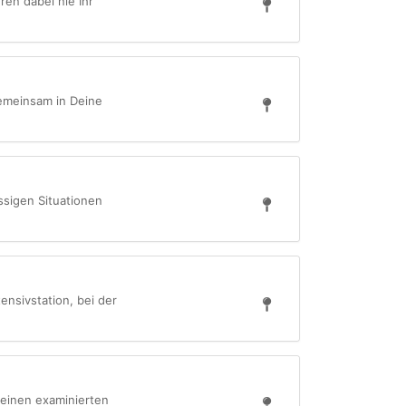
ren dabei nie Ihr
gemeinsam in Deine
ssigen Situationen
f
ensivstation, bei der
 einen examinierten