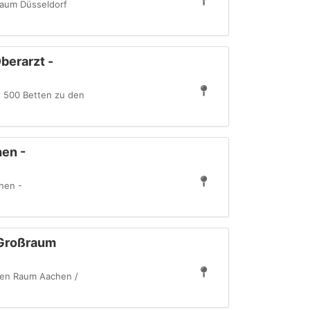
ßraum Düsseldorf
berarzt -
t 500 Betten zu den
en -
hen -
 Großraum
alen Raum Aachen /