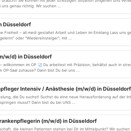
 braucht! Sie können mit jeder stressigen Situation umgehen und verlie
uns genau richtig. Wir suchen ...
n Düsseldorf
e Freiheit – all.medi gestaltet Arbeit und Leben im Einklang Lass uns 
gelernt" oder "Wiedereinsteiger"; mit ...
m/w/d) in Düsseldorf
– willkommen im OP 🩺 Du arbeitest mit Präzision, behältst auch in stre
m OP-Saal zuhause? Dann bist Du bei uns ...
fleger Intensiv / Anästhesie (m/w/d) in Düsseldor
slung, die Du suchst! Suchst du eine neue Herausforderung auf der Int
nspringen musst? Dann bist du bei UNS ...
ankenpflegerin (m/w/d) in Düsseldorf
chaft, die kleinen Patienten stehen bei Dir im Mittelpunkt? Wir suchen