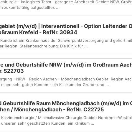
ßchirurgie - kollegiales Team - geregelte Arbeitszeit Gebiet: NRW, Gro
n zukunftsfähig aufgestelltes ...
ebiet (m/w/d) | Interventionell - Option Leitender O
oßraum Krefeld - RefNr. 30934
r Kunde ist ein Krankenhaus der Schwerpunktversorgung und gehört mi
 Region. Stellenbeschreibung: Die Klinik für ...
ie und Geburtshilfe NRW (m/w/d) im Großraum Aach
r. S22703
sorgung - NRW - Region Aachen - Mönchengladbach Gebiet: Region Aac
einen sehr guten Kunden - ein Klinikum der Grund- und ...
d Geburtshilfe Raum Mönchengladbach (m/w/d) im
hen / Mönchengladbach - RefNr. C22725
Karzinomchirurgie / Minimalivasive Chirurgie Gebiet: Nordrhein-Westf
unseren sehr geschätzten Kunden, ein Klinikum ...